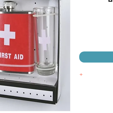
יר
צע
 אישית