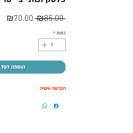
מחיר
מח
₪70.00
 ₪85.00 
רגיל
מב
כמות
*
הוספה לסל
הקדשה אישית
על חלק מהמוצרים ניתן לבצע הקדשה
בעזרת מדבקה בעלות של 7-10 ש"ח