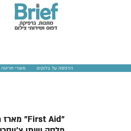
הדפסה על בלוקים
מוצרי חריטה ב
"First Aid" מ
פלסק ושתי צ'ייסרי