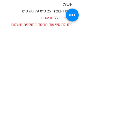
אישית
שטח הבוצ'ר 25 ס"מ על 60 ס"מ
המחיר כולל חריטה 1
ניתן להוסיף עוד חריטה בתוספת תשלום
שעות פתיחה
א-ה: 19
0 - 10:00
:0
ו': 14:00 - 09:00
שבת סגור
יצירת קשר
מעלה כמון 9, אזור תעשיה, כרמיאל (מתחם מיי
סנטר)
טלפון:
04-8267772
דוא"ל:
Brief79@gmail.com