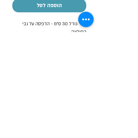
הוספה לסל
קוף גודל 30 ס"מ - הדפסה על גבי
החולצה
שעות פתיחה
א-ה: 19
0 - 10:00
:0
ו': 14:00 - 09:00
שבת סגור
יצירת קשר
מעלה כמון 9, אזור תעשיה, כרמיאל (מתחם מיי
סנטר)
טלפון:
04-8267772
דוא"ל:
Brief79@gmail.com