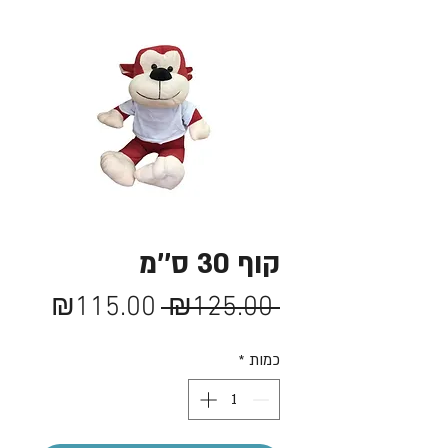
קוף 30 ס''מ
מחיר
מחיר
₪115.00
 ₪125.00 
רגיל
מבצע
כמות
*