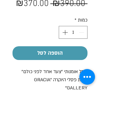
מחיר
מחיר
₪370.00
 ₪390.00 
רגיל
מבצע
כמות
*
הוספה לסל
פסל אומנותי "צעד אחד לפני כולם"
מבית פסלי היוקרה "GRACIA
GALLERY"
מידות: גובה 42 ס"מ
ניתן להוסיף הקדשה אישית