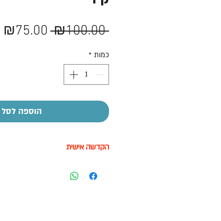
מחיר
מ
₪75.00
 ₪100.00 
רגיל
מ
כמות
*
הוספה לסל
הקדשה אישית
על חלק מהמוצרים ניתן לבצע הקדשה
בעזרת מדבקה בעלות של 7-10 ש"ח