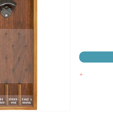
חיר
בצע
 אישית