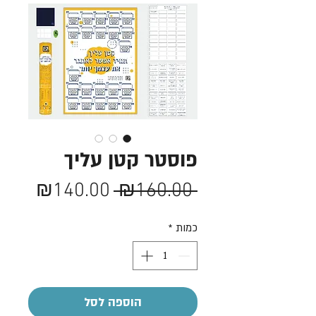
פוסטר קטן עליך
מחיר
מחיר
₪140.00
 ₪160.00 
רגיל
מבצע
כמות
*
הוספה לסל