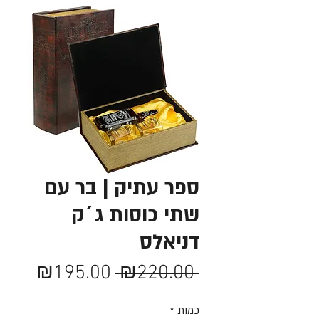
ספר עתיק | בר עם
שתי כוסות ג´ק
דניאלס
מחיר
מחיר
₪195.00
 ₪220.00 
רגיל
מבצע
כמות
*