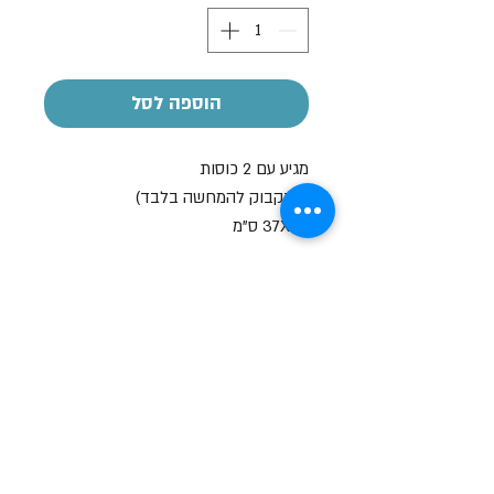
הוספה לסל
מגיע עם 2 כוסות
(הבקבוק להמחשה בלבד)
37X26 ס"מ
הקדשה אישית
על חלק מהמוצרים ניתן לבצע הקדשה
אישית
בעזרת מדבקה בעלות של 7-10 ש"ח
שעות פתיחה
א-ה: 19
0 - 10:00
:0
ו': 14:00 - 09:00