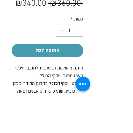
מחיר
מחיר
₪340.00
 ₪360.00 
רגיל
מבצע
כמות
*
הוספה לסל
מתנה מושלמת ושימושית לחובבי וויסקי
מארז מתנה וויסקי הכולל:
סט וויסקי הכולל בקבוק מהודר, פקק
זכוכית, שתי כוסות, 6 אבנים ופאוץ
ארוזים במארז עץ מהודר
הקדשה אישית
על חלק מהמוצרים ניתן לבצע הקדשה