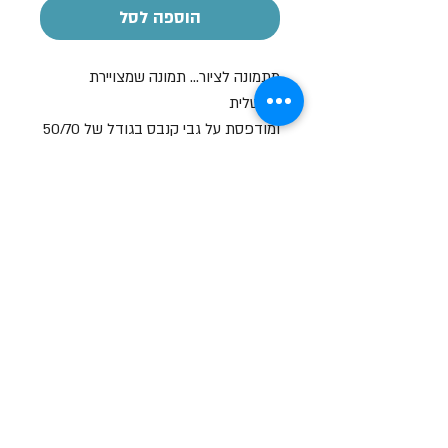
הוספה לסל
מתמונה לציור... תמונה שמצויירת
דיגיטלית
ומודפסת על גבי קנבס בגודל של 50/70
מתנה מקורית ומדהימה לכל אירוע
שעות פתיחה
א-ה: 19
0 - 10:00
:0
ו': 14:00 - 09:00
שבת סגור
יצירת קשר
מעלה כמון 9, אזור תעשיה, כרמיאל (מתחם מיי
סנטר)
טלפון:
04-8267772