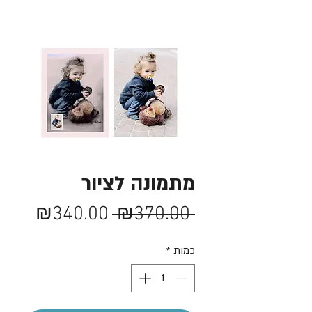
מתמונה לציור
מחיר
מחיר
₪340.00
 ₪370.00 
רגיל
מבצע
כמות
*