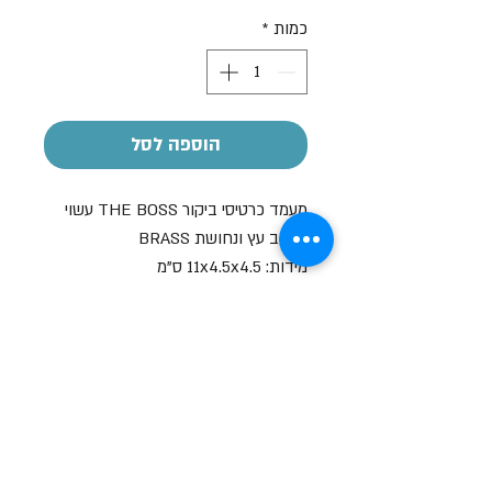
רגיל
מבצע
כמות
*
הוספה לסל
מעמד כרטיסי ביקור THE BOSS עשוי
שילוב עץ ונחושת BRASS
מידות: 11x4.5x4.5 ס"מ
הקדשה אישית
על חלק מהמוצרים ניתן לבצע הקדשה
אישית
בעזרת מדבקה בעלות של 7-10 ש"ח
שעות פתיחה