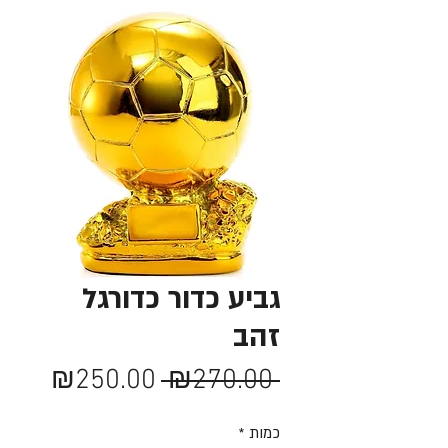
גביע כדור כדורגל
זהב
מחיר
מחיר
₪250.00
 ₪270.00 
רגיל
מבצע
כמות
*