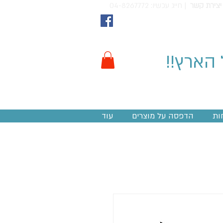
יצירת קשר
חייג עכשיו: 04-8267772 |
 הארץ!!
ות
הדפסה על מוצרים
עוד