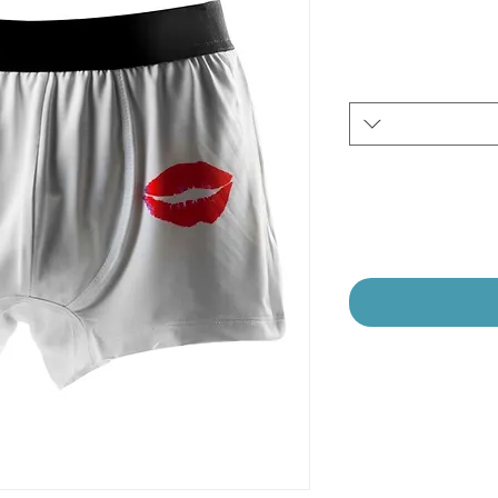
יר
צע