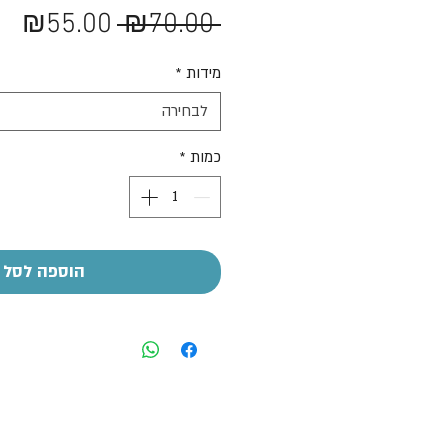
מחיר
מח
₪55.00
 ₪70.00 
רגיל
מב
מידות
*
לבחירה
כמות
*
הוספה לסל