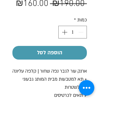
מחיר
מחיר
₪160.00
 ₪190.00 
רגיל
מבצע
כמות
*
הוספה לסל
ארנק עור לגבר נפה שחור | קלפה עליונה
+ תא למטבעות מבית המותג גבעוני
תא לשטרות
9 תאים לכרטיסים
תא שקוף
תא למטבעות
מידות: 11.5x9 ס"מ
צבעים: שחו