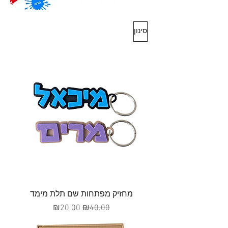
סינון
מחזיק מפתחות שם תלת מימד
מחיר רגיל
מחיר מבצע
₪20.00
₪40.00