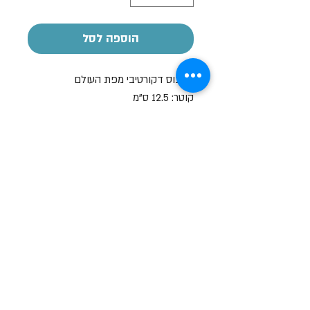
הוספה לסל
גלובוס דקורטיבי מפת העולם
קוטר: 12.5 ס"מ
גובה: 25 ס"מ
שעות פתיחה
א-ה: 19
0 - 10:00
:0
ו': 14:00 - 09:00
שבת סגור
יצירת קשר
מעלה כמון 9, אזור תעשיה, כרמיאל (מתחם מיי
סנטר)