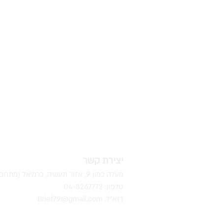
יצירת קשר
מעלה כמון 9, אזור תעשיה, כרמיאל (מתחם מיי סנטר)
טלפון: 04-8267772
דוא"ל:
Brief79@gmail.com