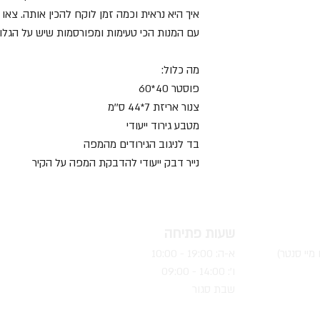
איך היא נראית וכמה זמן לוקח להכין אותה. צא
עם המנות הכי טעימות ומפורסמות שיש על הגלוב
מה כלול:
פוסטר 40*60
צנור אריזת 7*44 ס''מ
מטבע גירוד ייעודי
בד לניגוב הגירודים מהמפה
נייר דבק ייעודי להדבקת המפה על הקיר
שעות פתיחה
א-ה: 19
0 - 10:00
:0
ו': 14:00 - 09:00
שבת סגור