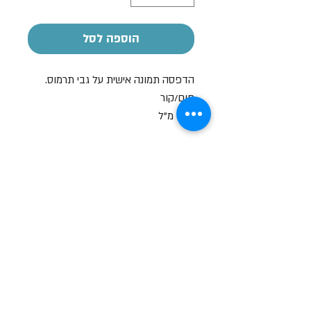
הוספה לסל
הדפסה תמונה אישית על גבי תרמוס.
חום/קור
500 מ"ל
הזמנת כמות
מחירים לכמויות ניתן לצור קשר
04-8267772
שעות פתיחה
א-ה: 19
0 - 10:00
:0
ו': 14:00 - 09:00
שבת סגור