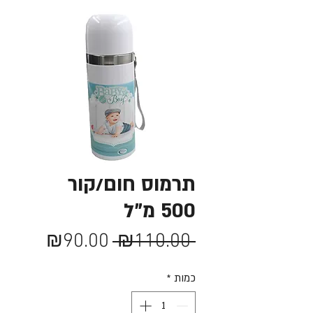
תרמוס חום/קור
500 מ"ל
מחיר
מחיר
₪90.00
 ₪110.00 
רגיל
מבצע
כמות
*