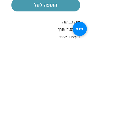
הוספה לסל
שק כביסה
כ - מטר אורך
בעיצוב אישי
שעות פתיחה
א-ה: 19
0 - 10:00
:0
ו': 14:00 - 09:00
שבת סגור
יצירת קשר
מעלה כמון 9, אזור תעשיה, כרמיאל (מתחם מיי
סנטר)
טלפון:
04-8267772