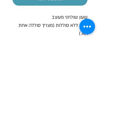
שעון שולחני מעוצב
מגיע ללא סוללות (מצריך סוללה אחת
AA )
שעות פתיחה
א-ה: 19
0 - 10:00
:0
ו': 14:00 - 09:00
שבת סגור
יצירת קשר
מעלה כמון 9, אזור תעשיה, כרמיאל (מתחם מיי
סנטר)
טלפון:
04-8267772
דוא"ל:
Brief79@gmail.com