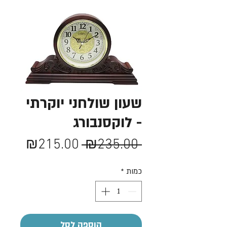
שעון שולחני יוקרתי
- לוקסנבורג
מחיר
מחיר
₪215.00
 ₪235.00 
רגיל
מבצע
כמות
*
הוספה לסל