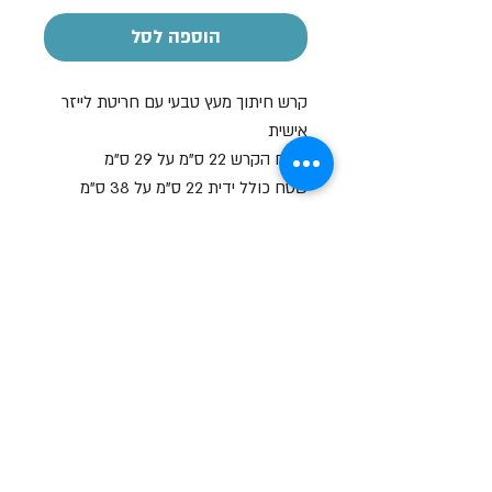
הוספה לסל
קרש חיתוך מעץ טבעי עם חריטת לייזר
אישית
שטח הקרש 22 ס"מ על 29 ס"מ
שטח כולל ידית 22 ס"מ על 38 ס"מ
המחיר כולל חריטה 1
ניתן להוסיף עוד חריטה בתוספת תשלום
שעות פתיחה
א-ה: 19
0 - 10:00
:0
ו': 14:00 - 09:00
שבת סגור
יצירת קשר