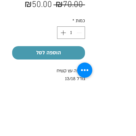
מחיר
מחיר
₪50.00
 ₪70.00 
רגיל
מבצע
כמות
*
הוספה לסל
קאפה עץ קשיח
גודל 13/18
עובי הקאפה 1 ס"מ
*העמדה על שולחן
*ניתן לשים תמונה לאורך ולרוחב
שעות פתיחה