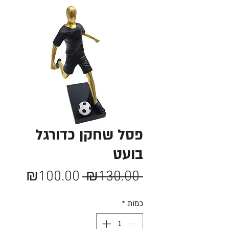
פסל שחקן כדורגל
בועט
מחיר
מחיר
₪100.00
 ₪130.00 
רגיל
מבצע
כמות
*