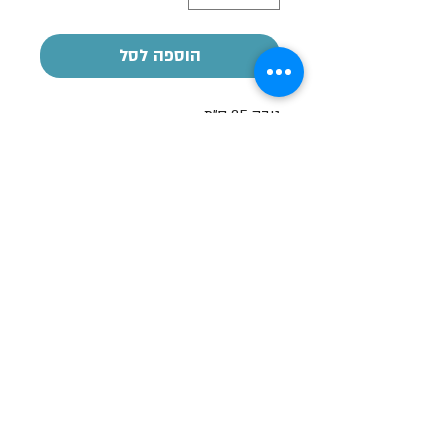
הוספה לסל
גובה 35 ס"מ
שעות פתיחה
א-ה: 19
0 - 10:00
:0
ו': 14:00 - 09:00
שבת סגור
יצירת קשר
מעלה כמון 9, אזור תעשיה, כרמיאל (מתחם מיי
סנטר)
טלפון:
04-8267772
דוא"ל:
Brief79@gmail.com