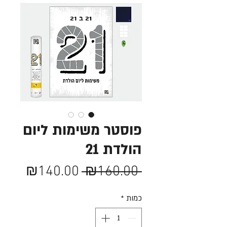
פוסטר משימות ליום
הולדת 21
מחיר
מחיר
₪140.00
 ₪160.00 
רגיל
מבצע
כמות
*