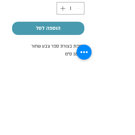
הוספה לסל
כספת בצורת ספר צבע שחור
18x12 ס"מ
הקדשה אישית
על חלק מהמוצרים ניתן לבצע הקדשה
אישית
בעזרת מדבקה בעלות של 7-10 ש"ח
שעות פתיחה
א-ה: 19
0 - 10:00
:0
ו': 14:00 - 09:00
שבת סגור