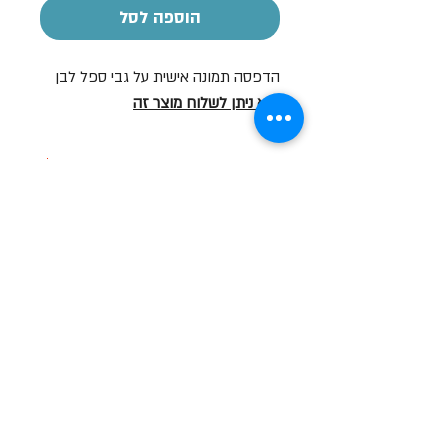
הוספה לסל
הדפסה תמונה אישית על גבי ספל לבן
*לא ניתן לשלוח מוצר זה
הזמנת כמות
מחירים לכמויות ניתן לצור קשר
04-8267772
שעות פתיחה
א-ה: 19
0 - 10:00
:0
ו': 14:00 - 09:00
שבת סגור
יצירת קשר
מעלה כמון 9, אזור תעשיה, כרמיאל (מתחם מיי