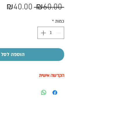
מחיר
מח
₪40.00
 ₪60.00 
רגיל
מב
כמות
*
הוספה לסל
הקדשה אישית
על חלק מהמוצרים ניתן לבצע הקדשה
בעזרת מדבקה בעלות של 7-10 ש"ח