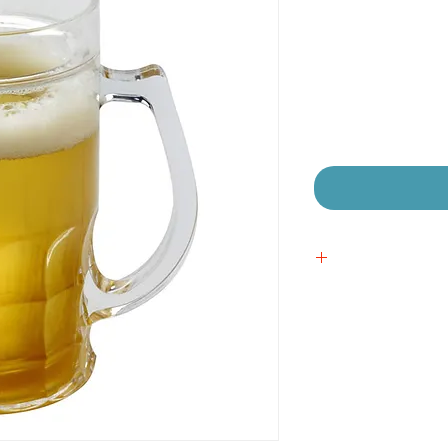
יר
צע
 אישית