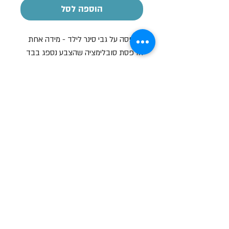
הוספה לסל
הדפסה על גבי סינר לילד - מידה אחת
הדפסת סובלימציה שהצבע נספג בבד
ונשאר לאורך תקופה ארוכה.
שעות פתיחה
א-ה: 19
0 - 10:00
:0
ו': 14:00 - 09:00
שבת סגור
יצירת קשר
מעלה כמון 9, אזור תעשיה, כרמיאל (מתחם מיי
סנטר)
טלפון:
04-8267772
דוא"ל:
Brief79@gmail.com