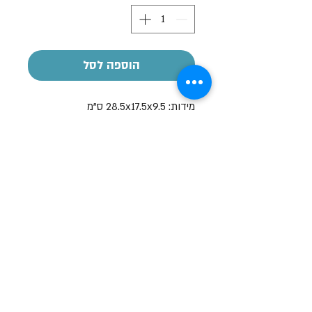
הוספה לסל
מידות: 28.5x17.5x9.5 ס"מ
שעות פתיחה
א-ה: 19
0 - 10:00
:0
ו': 14:00 - 09:00
שבת סגור
יצירת קשר
מעלה כמון 9, אזור תעשיה, כרמיאל (מתחם מיי