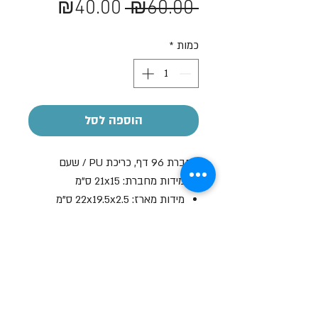
מחיר
מחיר
₪40.00
 ₪60.00 
רגיל
מבצע
כמות
*
הוספה לסל
מחברת 96 דף, כריכת PU / שעם
מידות מחברת: 21x15 ס"מ
מידות מארז: 22x19.5x2.5 ס"מ
צבעים: כחול / אדום / שחור / לבן
ניתן להוסיף חריטה אישית בלייזר
בתוספת תשלום