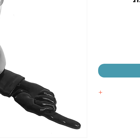
יר
צע
 אישית