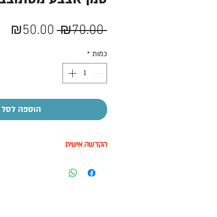
מחיר
מח
₪50.00
 ₪70.00 
רגיל
מב
כמות
*
הוספה לסל
הקדשה אישית
על חלק מהמוצרים ניתן לבצע הקדשה
בעזרת מדבקה בעלות של 7-10 ש"ח