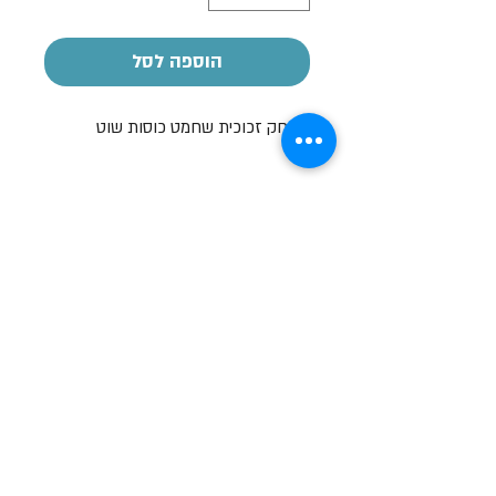
הוספה לסל
משחק זכוכית שחמט כוסות שוט
הקדשה אישית
על חלק מהמוצרים ניתן לבצע הקדשה
אישית
בעזרת מדבקה בעלות של 7-10 ש"ח
שעות פתיחה
א-ה: 19
0 - 10:00
:0
ו': 14:00 - 09:00
שבת סגור
יצירת קשר
מעלה כמון 9, אזור תעשיה, כרמיאל (מתחם מיי