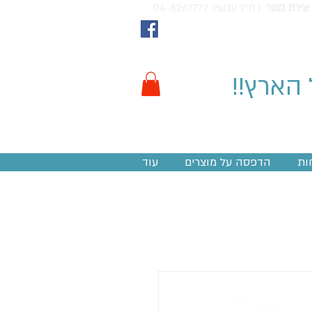
יצירת קשר
חייג עכשיו: 04-8267772 |
 הארץ!!
ות
הדפסה על מוצרים
עוד