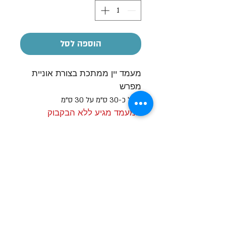
הוספה לסל
מעמד יין ממתכת בצורת אוניית
מפרש
גודל כ-30 ס"מ על 30 ס"מ
המעמד מגיע ללא הבקבוק
הקדשה אישית
על חלק מהמוצרים ניתן לבצע הקדשה
אישית
בעזרת מדבקה בעלות של 7-10 ש"ח
שעות פתיחה
א-ה: 19
0 - 10:00
:0