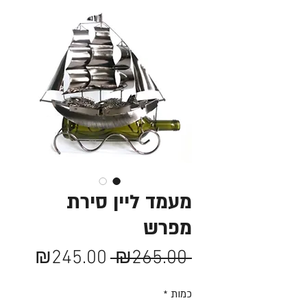
מעמד ליין סירת
מפרש
מחיר
מחיר
₪245.00
 ₪265.00 
רגיל
מבצע
כמות
*