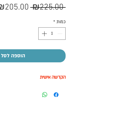
מחיר
₪205.00
 ₪225.00 
רגיל
כמות
*
הוספה לסל
הקדשה אישית
על חלק מהמוצרים ניתן לבצע הקדשה
בעזרת מדבקה בעלות של 7-10 ש"ח