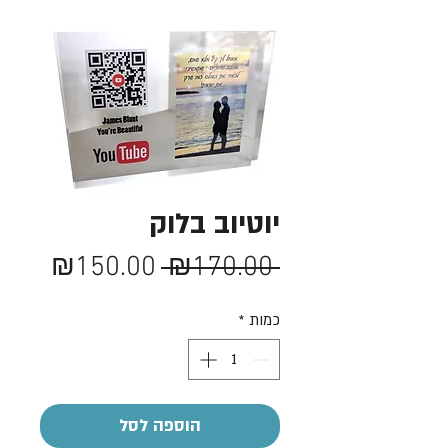
יוטיוב בלוק
מחיר
מחיר
₪150.00
 ₪170.00 
רגיל
מבצע
כמות
*
הוספה לסל