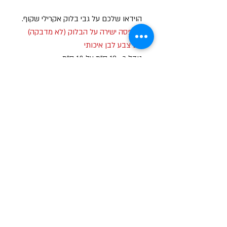
הוידאו שלכם על גבי בלוק אקרילי שקוף.
הדפסה ישירה על הבלוק (לא מדבקה)
עם צבע לבן איכותי
גודל כ- 13 ס"מ על 18 ס"מ
שעות פתיחה
א-ה: 19
0 - 10:00
:0
ו': 14:00 - 09:00
שבת סגור
יצירת קשר
מעלה כמון 9, אזור תעשיה, כרמיאל (מתחם מיי
סנטר)
טלפון:
04-8267772
דוא"ל:
Brief79@gmail.com