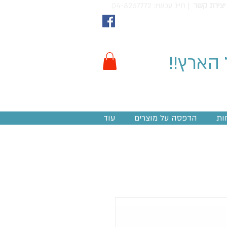
יצירת קשר
חייג עכשיו: 04-8267772 |
 הארץ!!
ות
הדפסה על מוצרים
עוד