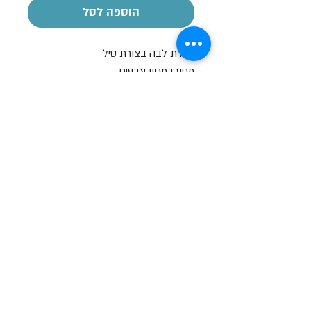
הוספה לסל
מנורת לבה בצורת טיל
מגיע במגוון צבעים
שעות פתיחה
א-ה: 19
0 - 10:00
:0
ו': 14:00 - 09:00
שבת סגור
יצירת קשר
מעלה כמון 9, אזור תעשיה, כרמיאל (מתחם מיי
סנטר)
טלפון:
04-8267772
דוא"ל:
Brief79@gmail.com