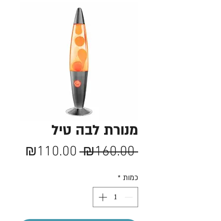
מנורת לבה טיל
מחיר
מחיר
₪110.00
 ₪160.00 
רגיל
מבצע
כמות
*