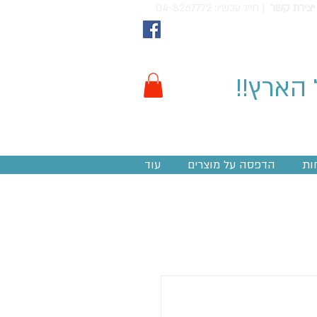
יצירת קשר
חייג עכשיו: 04-8267772 |
 הארץ!!
ות
הדפסה על מוצרים
עוד