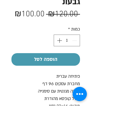
גבעונ
מחיר
מחיר
₪100.00
 ₪120.00 
רגיל
מבצע
כמות
*
הוספה לסל
פתיחה עברית
מחברת עסקים 96 דף
סגירה מגנטית עם סימנייה
כולל קופסא מהודרת
מידות: 23x16 ס"מ
צבעים: שחור / חום