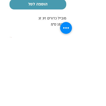
הוספה לסל
מובייל כדורים זיג זג
18X12 ס"מ
הקדשה אישית
על חלק מהמוצרים ניתן לבצע הקדשה
אישית
בעזרת מדבקה בעלות של 7-10 ש"ח
שעות פתיחה
א-ה: 19
0 - 10:00
:0
ו': 14:00 - 09:00
שבת סגור
יצירת קשר
מעלה כמון 9, אזור תעשיה, כרמיאל (מתחם מיי