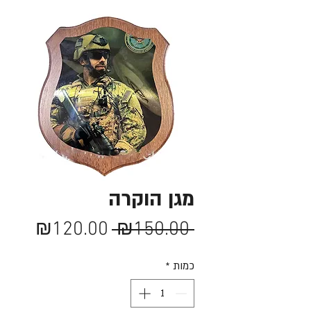
מגן הוקרה
מחיר
מחיר
₪120.00
 ₪150.00 
רגיל
מבצע
כמות
*