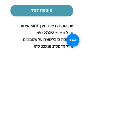
הוספה לסל
מגן הוקרה בצורת מגן MDF איכותי
גודל חיצוני: 27X23 ס"מ
הדפסת סובלימציה על אלומיניום
גודל הדפסה: 22X18 ס"מ
כולל מעמדים מניקל לתצוגה
ובנוסף מתלה מובנה לתלייה על הקיר
שעות פתיחה
א-ה: 19
0 - 10:00
:0
ו': 14:00 - 09:00
שבת סגור