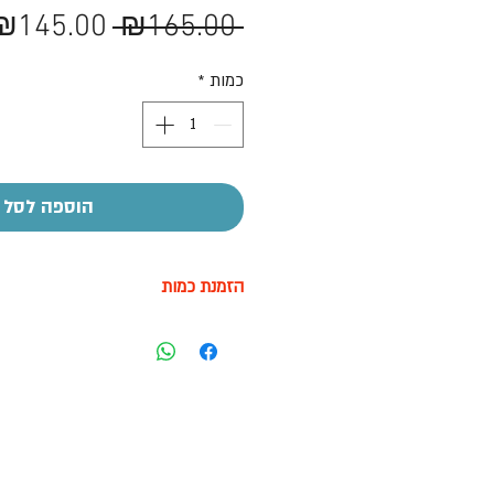
מחיר
₪145.00
 ₪165.00 
רגיל
כמות
*
הוספה לסל
הזמנת כמות
מחירים לכמויות ניתן לצור קשר
04-8267772