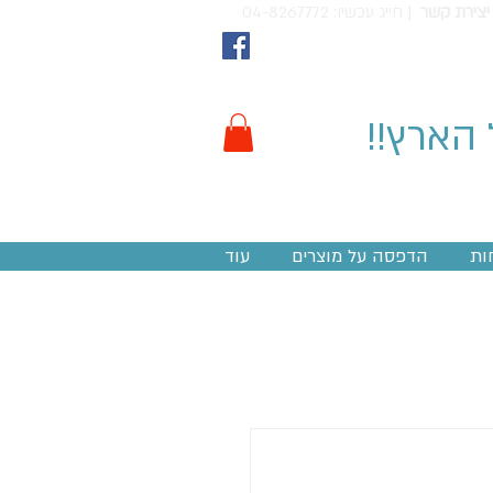
יצירת קשר
חייג עכשיו: 04-8267772 |
 הארץ!!
ות
הדפסה על מוצרים
עוד