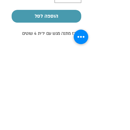
הוספה לסל
מארז מתנה מגש עם ידית 4 שוטים
הקדשה אישית
על חלק מהמוצרים ניתן לבצע הקדשה
אישית
בעזרת מדבקה בעלות של 7-10 ש"ח
שעות פתיחה
א-ה: 19
0 - 10:00
:0
ו': 14:00 - 09:00
שבת סגור
יצירת קשר
מעלה כמון 9, אזור תעשיה, כרמיאל (מתחם מיי