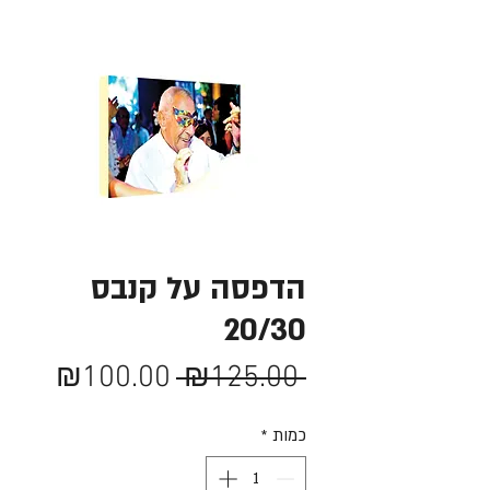
הדפסה על קנבס
20/30
מחיר
מחיר
₪100.00
 ₪125.00 
רגיל
מבצע
כמות
*