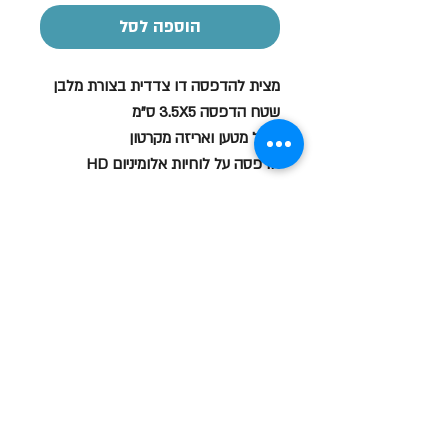
הוספה לסל
מצית להדפסה דו צדדית בצורת מלבן
שטח הדפסה 3.5X5 ס"מ
כולל מטען ואריזה מקרטון
הדפסה על לוחיות אלומיניום HD
*מגיע בשני צבעים לבן/כסף
שעות פתיחה
א-ה: 19
0 - 10:00
:0
ו': 14:00 - 09:00
שבת סגור
יצירת קשר