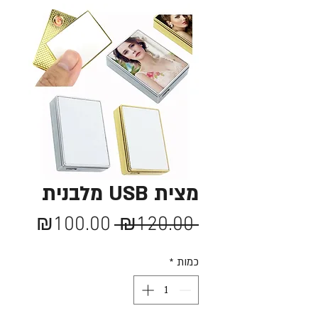
מצית USB מלבנית
מחיר
מחיר
₪100.00
 ₪120.00 
רגיל
מבצע
כמות
*