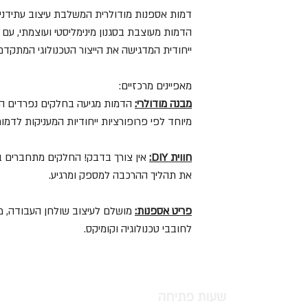
דמות אספנות מודולרית המשלבת עיצוב עתידני ע
הדמות מעוצבת בסגנון מינימליסטי ועוצמתי, עם 
ייחודית המדגישה את הייצור הטכנולוגי המתקדם
מאפיינים מרכזיים:
מבנה מודולרי:
הדמות מגיעה בחלקים נפרדים המ
מיוחד לפי פרופורציות ייחודיות המעניקות לדמו
חווית DIY:
אין צורך בדבק! החלקים מתחברים 
את תהליך ההרכבה למספק ומרגיע.
פריט אספנות:
מושלם לעיצוב שולחן העבודה, מדף
לחובבי טכנולוגיה וקומיקס.
שעות פתיחה