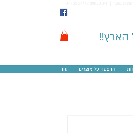
יצירת קשר
חייג עכשיו: 04-8267772 |
 הארץ!!
ות
הדפסה על מוצרים
עוד