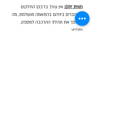
חווית DIY:
אין צורך בדבק! החלקים
מתחברים ביניהם בהתאמה מושלמת, מה
שהופך את תהליך ההרכבה למספק
ומרגיע.
פריט אספנות:
מושלם לעיצוב שולחן
העבודה, מדף הגיימינג או כמתנה יצירתית
לחובבי טכנולוגיה וקומיקס.
סרטון הסברה על המוצר
לצפייה בסרטון לחץ עליי
שעות פתיחה
א-ה: 19
0 - 10:00
:0
ו': 14:00 - 09:00