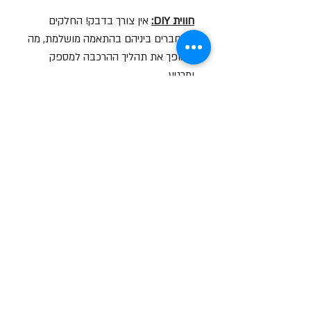
חווית DIY:
אין צורך בדבק! החלקים
מתחברים ביניהם בהתאמה מושלמת, מה
שהופך את תהליך ההרכבה למספק
ומרגיע.
פריט אספנות:
מושלם לעיצוב שולחן
העבודה, מדף הגיימינג או כמתנה יצירתית
לחובבי טכנולוגיה וקומיקס.
סרטון הסברה על המוצר
לצפייה בסרטון לחץ עליי
שעות פתיחה
א-ה: 19
0 - 10:00
:0