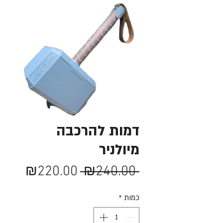
דמות להרכבה
מיולניר
מחיר
מחיר
₪220.00
 ₪240.00 
רגיל
מבצע
כמות
*