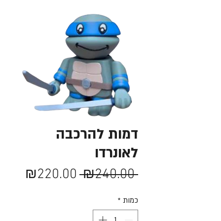
דמות להרכבה
לאונרדו
מחיר
מחיר
₪220.00
 ₪240.00 
רגיל
מבצע
כמות
*