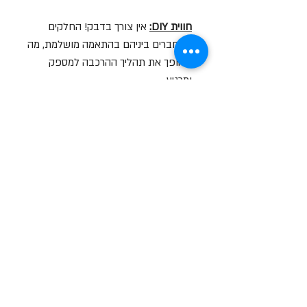
חווית DIY:
אין צורך בדבק! החלקים
מתחברים ביניהם בהתאמה מושלמת, מה
שהופך את תהליך ההרכבה למספק
ומרגיע.
פריט אספנות:
מושלם לעיצוב שולחן
העבודה, מדף הגיימינג או כמתנה יצירתית
לחובבי טכנולוגיה וקומיקס.
סרטון הסברה על המוצר
לצפייה בסרטון לחץ עליי
שעות פתיחה
א-ה: 19
0 - 10:00
:0